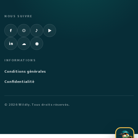
NOUS SUIVRE
Facebook
Instagram
TikTok
YouTube
f
◎
♪
▶
LinkedIn
SoundCloud
Spotify
in
☁
◉
INFORMATIONS
Conditions générales
Confidentialité
©
2026
Wildly. Tous droits réservés.