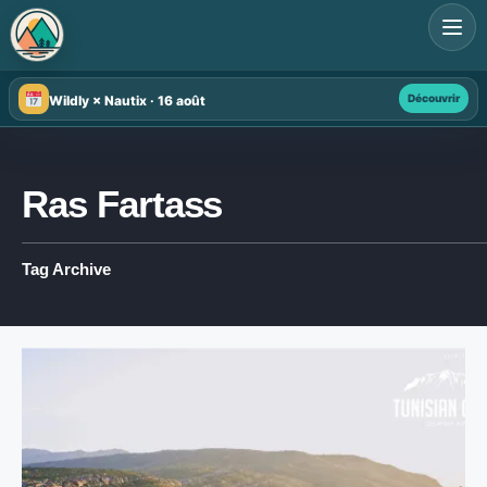
Search
for:
Découvrir
Wildly × Nautix · 16 août
Ras Fartass
Tag Archive