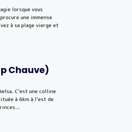
agie lorsque vous
s procure une immense
ivez à sa plage vierge et
ap Chauve)
kelsa. C’est une colline
située à 6km à l’est de
Princes
...