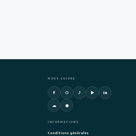
NOUS SUIVRE
Facebook
Instagram
TikTok
YouTube
LinkedIn
f
◎
♪
▶
in
SoundCloud
Spotify
☁
◉
INFORMATIONS
Conditions générales