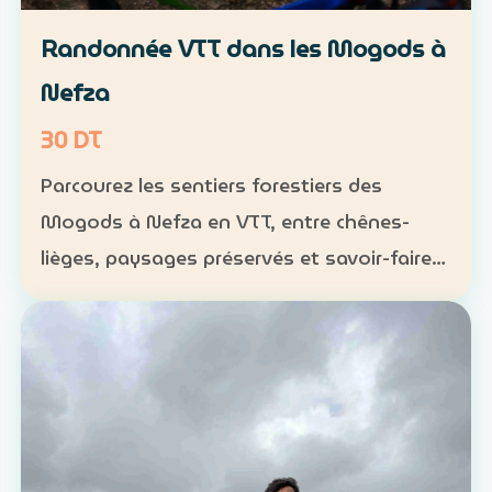
Randonnée VTT dans les Mogods à
Nefza
30 DT
Parcourez les sentiers forestiers des
Mogods à Nefza en VTT, entre chênes-
lièges, paysages préservés et savoir-faire
local. VTT : 1 h à 1 h 30, niveau
intermédiaire — 30 DT par personne
Déjeuner maison : 35 DT par pers…