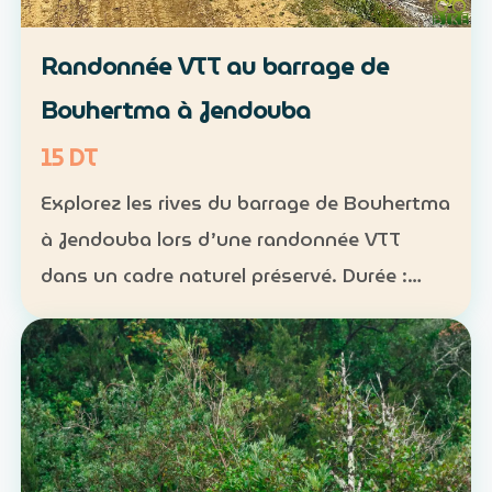
Randonnée VTT au barrage de
Bouhertma à Jendouba
15 DT
Explorez les rives du barrage de Bouhertma
à Jendouba lors d’une randonnée VTT
dans un cadre naturel préservé. Durée :
environ 1 h à 1 h 30 Niveau : intermédiaire
Groupe : de 5 à 16 participants Tarif : 15 DT
par perso…