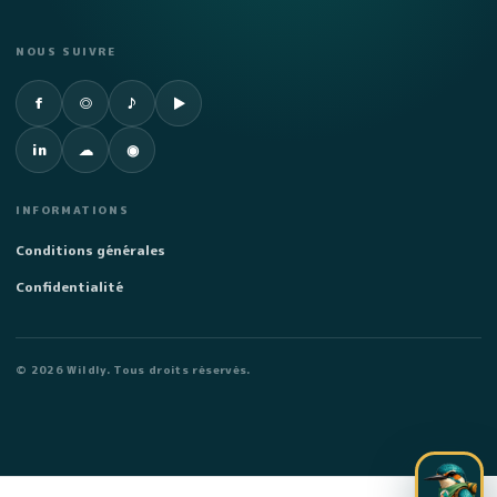
NOUS SUIVRE
Facebook
Instagram
TikTok
YouTube
f
◎
♪
▶
LinkedIn
SoundCloud
Spotify
in
☁
◉
INFORMATIONS
Conditions générales
Confidentialité
©
2026
Wildly. Tous droits réservés.