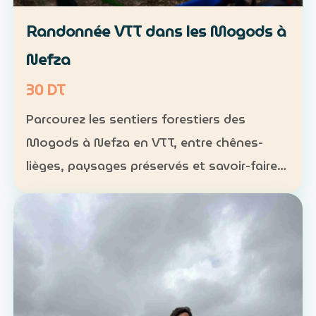
Randonnée VTT dans les Mogods à
Nefza
30 DT
Parcourez les sentiers forestiers des
Mogods à Nefza en VTT, entre chênes-
lièges, paysages préservés et savoir-faire
local. VTT : 1 h à 1 h 30, niveau
intermédiaire — 30 DT par personne
Déjeuner maison : 35 DT par pers…