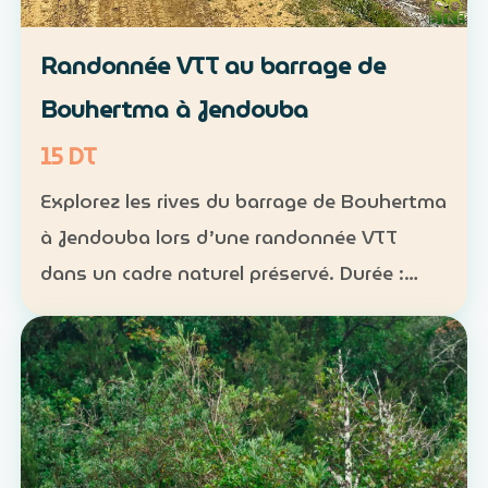
Randonnée VTT au barrage de
Bouhertma à Jendouba
15 DT
Explorez les rives du barrage de Bouhertma
à Jendouba lors d’une randonnée VTT
dans un cadre naturel préservé. Durée :
environ 1 h à 1 h 30 Niveau : intermédiaire
Groupe : de 5 à 16 participants Tarif : 15 DT
par perso…