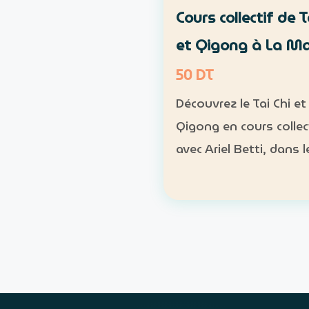
Cours collectif de T
et Qigong à La M
50 DT
Découvrez le Tai Chi et 
Qigong en cours collec
avec Ariel Betti, dans l
naturel du parc Essaâ
Marsa. Format : cours
collectif Rythme : une
chaque dimanche Pr
: 4 séances sur un mo