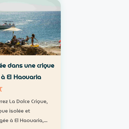
met. Durée :
 1 h à 1 h 30 Niveau :
diaire Groupe : de 8 à
icipants Tarif : 50 …
ée dans une crique
e à El Haouaria
T
rez La Dolce Crique,
que isolée et
ée à El Haouaria,