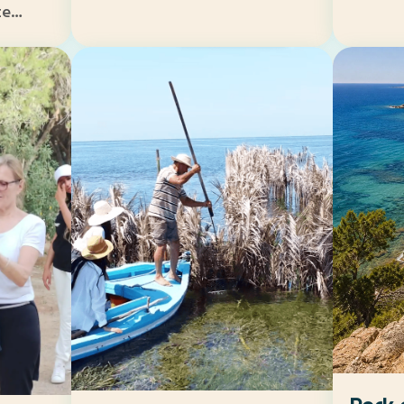
te
re ou
ouce et
oine