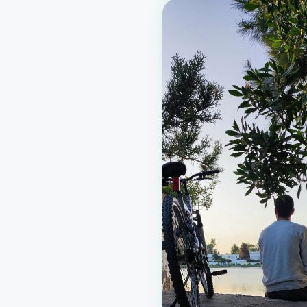
préservé. Durée : environ 1 h
à 1 h 30 Niveau :
intermédiaire Groupe :
16 participants Tarif : 
par perso…