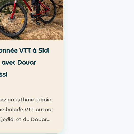
nnée VTT à Sidi
i avec Douar
ssi
ez au rythme urbain
ne balade VTT autour
 Jedidi et du Douar
i, au pied des reliefs