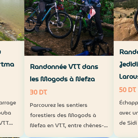
u
Rando
rtma
Jedid
Randonnée VTT dans
Larou
les Mogods à Nefza
50 DT
30 DT
barrage
Échapp
Parcourez les sentiers
ouba
avec u
forestiers des Mogods à
 VTT
de Sidi
Nefza en VTT, entre chênes-
Larouss
lièges, paysages préservés et