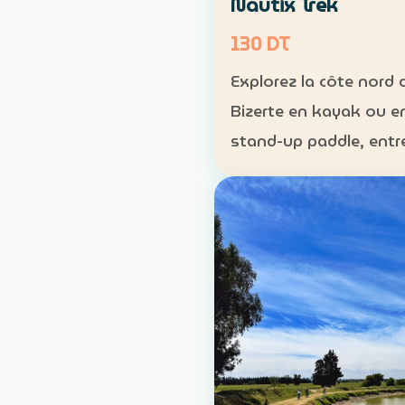
Nautix Trek
130 DT
Explorez la côte nord 
Bizerte en kayak ou e
stand-up paddle, entr
plage, reliefs et crique
préservées. Durée : environ 2
h 30 Distance : enviro
Niveau : intermédiaire T
130 DT par personne La
sortie …