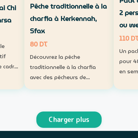
Pack 
Pêche traditionnelle à la
ai Chi
2 per
charfia à Kerkennah,
arsa
ou w
Sfax
110 D
80 DT
le
Un pac
tif
Découvrez la pêche
pour 4
e cadre
traditionnelle à la charfia
en sem
da à La
avec des pêcheurs de
end. Inclus : tente 2 places,
Kerkennah, puis partagez un
matela
 séance
déjeuner à base de poisson.
lampe 
ogramme
Expérience : sortie en mer et
obligat
is Ta…
découverte d’une technique
Charger plus
perso
de pêche ancestrale