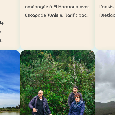
l’oasis
aménagée à El Haouaria avec
Métlao
Escapade Tunisie. Tarif : pack
de
bédouin
groupe à 3 500 DT Inclus :
n
paysag
bateau à disposition,
e
Héberg
transfert, activités nautiques
s
traditi
et déjeuner selon la formule
sur mes
convenue Août 2026 :
n 5 km
campin
complet…
arif :