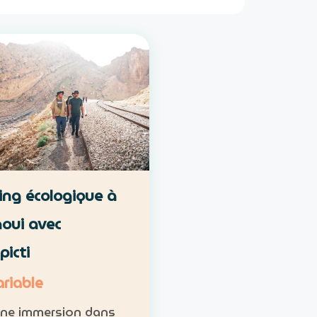
ng écologique à
oui avec
picti
ariable
une immersion dans