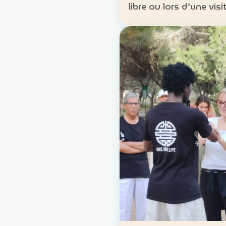
libre ou lors d’une visi
guidée. Lieu : Carthage, Tunis
Formules : location lib
parcours accompagné
Approche : mobilité d
découverte du patrim
lo…