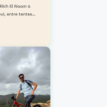
 Rich El Naam à
ui, entre tentes
es, cuisine locale et
es désertiques.
ement : tentes
onnelles ou formules
ure Activités :
g, randonnées, gas…