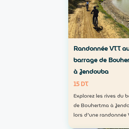
Randonnée VTT a
barrage de Bouhe
à Jendouba
15 DT
Explorez les rives du 
de Bouhertma à Jend
lors d’une randonnée
dans un cadre naturel