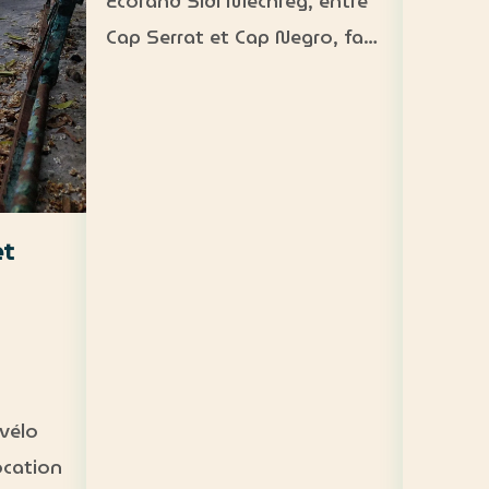
Ecorand Sidi Mechreg, entre
accessibl
Cap Serrat et Cap Negro, face
200 DT
à l’île de La Galite. Camping
Fréquen
demi-pension : 65 DT
person
Camping pension complète :
crique 
95 DT Cabane 3 personnes
paddle
avec petit-déjeuner : 120 DT…
et
vélo
ocation