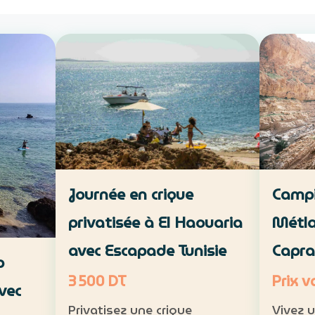
Campi
Journée en crique
Métla
privatisée à El Haouaria
Capra
avec Escapade Tunisie
p
Prix v
3 500 DT
vec
Vivez 
Privatisez une crique