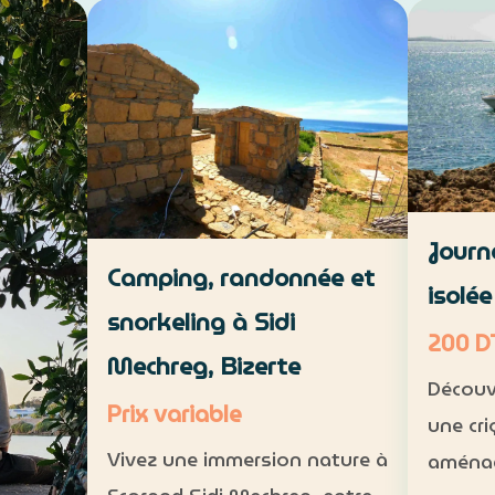
de Hamma
savoir-faire local. VTT : 1 h à 1
environ
h 30, niveau intermédiaire —
 de 5 à
intermé
30 DT par personne Déjeuner
15 DT
11 part
maison : 35 DT par pers…
Journ
Camping, randonnée et
isolé
snorkeling à Sidi
200 D
Mechreg, Bizerte
Découv
Prix variable
une cri
Vivez une immersion nature à
aménag