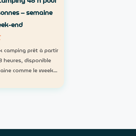
camping 48 h pour
sonnes – semaine
eek-end
T
k camping prêt à partir
8 heures, disponible
aine comme le week-
s, sac de couchage et
Participants : nombre
oire ; 1 pack pour 1 à 2
nnes Week-end…