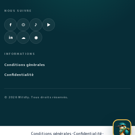
NOUS SUIVRE
Facebook
Instagram
TikTok
YouTube
f
◎
♪
▶
LinkedIn
SoundCloud
Spotify
in
☁
◉
INFORMATIONS
Conditions générales
Confidentialité
©
2026
Wildly. Tous droits réservés.
Conditions générales
•
Confidentialité
•