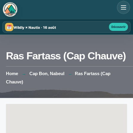
Search
for:
Découvrir
Wildly × Nautix · 16 août
Ras Fartass (Cap Chauve)
Home
Cap Bon
,
Nabeul
Ras Fartass (Cap
Chauve)