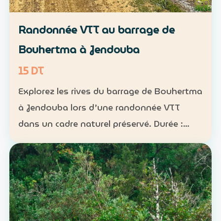
Randonnée VTT au barrage de
Bouhertma à Jendouba
15 DT
Explorez les rives du barrage de Bouhertma
à Jendouba lors d’une randonnée VTT
dans un cadre naturel préservé. Durée :
environ 1 h à 1 h 30 Niveau : intermédiaire
Groupe : de 5 à 16 participants Tarif : 15 DT
par perso…