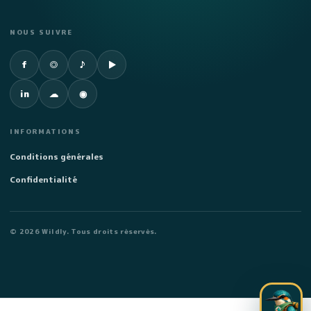
NOUS SUIVRE
Facebook
Instagram
TikTok
YouTube
f
◎
♪
▶
LinkedIn
SoundCloud
Spotify
in
☁
◉
INFORMATIONS
Conditions générales
Confidentialité
©
2026
Wildly. Tous droits réservés.