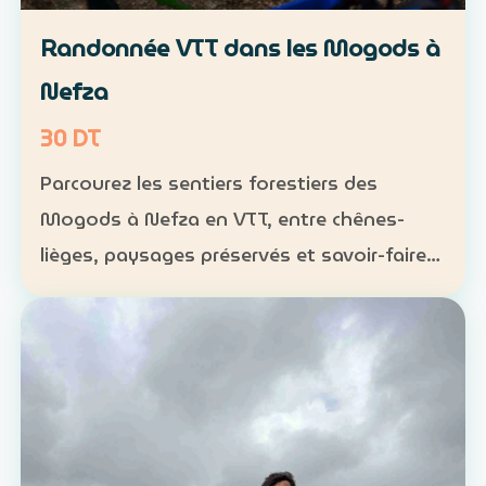
Randonnée VTT dans les Mogods à
Nefza
30 DT
Parcourez les sentiers forestiers des
Mogods à Nefza en VTT, entre chênes-
lièges, paysages préservés et savoir-faire
local. VTT : 1 h à 1 h 30, niveau
intermédiaire — 30 DT par personne
Déjeuner maison : 35 DT par pers…