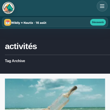
Search
for:
Découvrir
Wildly × Nautix · 16 août
activités
Tag Archive