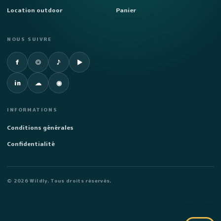
Location outdoor
Panier
NOUS SUIVRE
Facebook
Instagram
TikTok
YouTube
f
◎
♪
▶
LinkedIn
SoundCloud
Spotify
in
☁
◉
INFORMATIONS
Conditions générales
Confidentialité
©
2026
Wildly. Tous droits réservés.