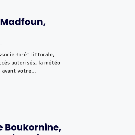
l Madfoun,
socie forêt littorale,
accès autorisés, la météo
e avant votre
...
e Boukornine,