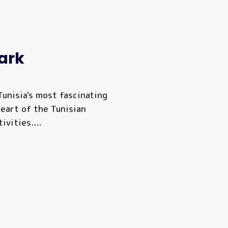
Park
Tunisia's most fascinating
heart of the Tunisian
tivities.
...