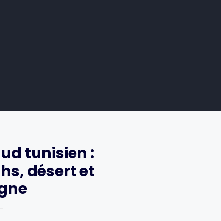
sud tunisien :
hs, désert et
agne