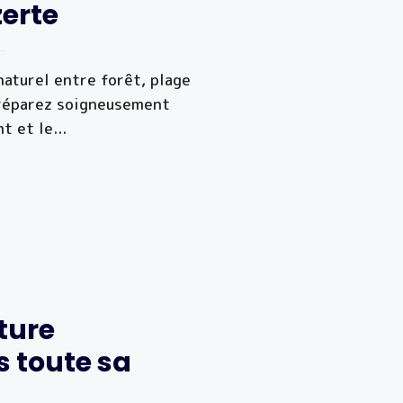
erte
naturel entre forêt, plage
Préparez soigneusement
nt et le
...
ture
 toute sa