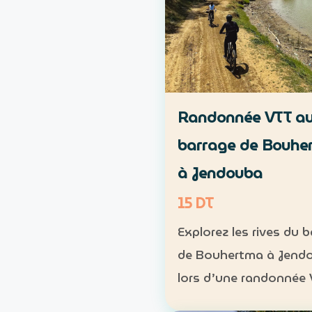
Randonnée VTT a
barrage de Bouhe
à Jendouba
15 DT
Explorez les rives du 
de Bouhertma à Jend
lors d’une randonnée
dans un cadre naturel