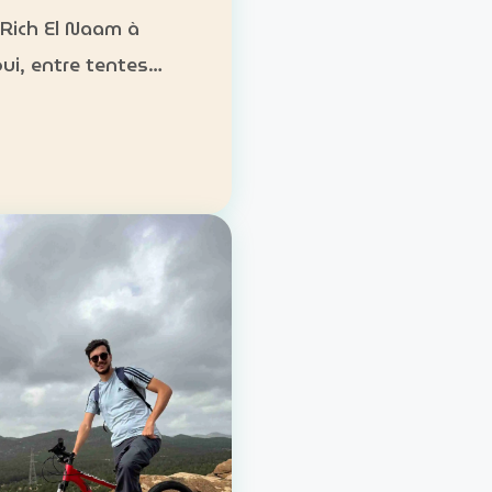
 Rich El Naam à
ui, entre tentes
es, cuisine locale et
es désertiques.
ement : tentes
onnelles ou formules
ure Activités :
g, randonnées, gas…