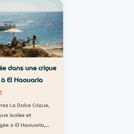
met. Durée :
 1 h à 1 h 30 Niveau :
diaire Groupe : de 8 à
icipants Tarif : 50 …
ée dans une crique
e à El Haouaria
T
rez La Dolce Crique,
que isolée et
ée à El Haouaria,