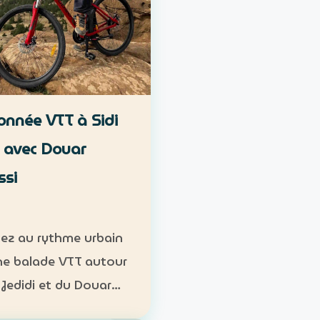
nnée VTT à Sidi
i avec Douar
ssi
ez au rythme urbain
ne balade VTT autour
 Jedidi et du Douar
i, au pied des reliefs