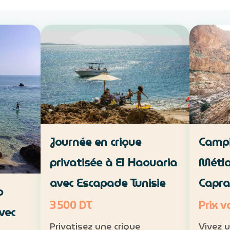
Campi
Journée en crique
Métla
privatisée à El Haouaria
Capra
avec Escapade Tunisie
p
Prix v
3 500 DT
vec
Vivez 
Privatisez une crique