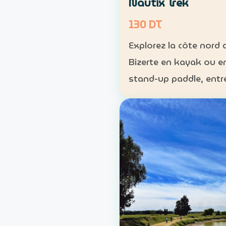
Nautix Trek
130 DT
Explorez la côte nord 
Bizerte en kayak ou e
stand-up paddle, entr
plage, reliefs et crique
préservées. Durée : environ 2
h 30 Distance : enviro
Niveau : intermédiaire T
130 DT par personne La
sortie …