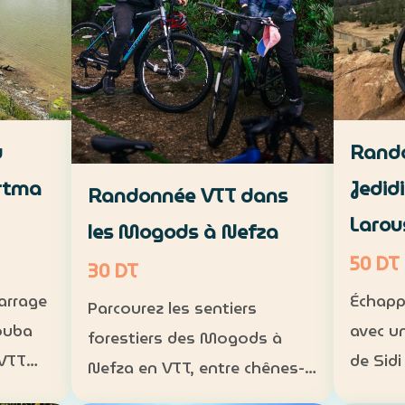
u
Rando
rtma
Jedid
Randonnée VTT dans
Larou
les Mogods à Nefza
50 DT
30 DT
barrage
Échapp
Parcourez les sentiers
ouba
avec u
forestiers des Mogods à
 VTT
de Sidi
Nefza en VTT, entre chênes-
Larouss
lièges, paysages préservés et