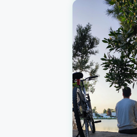
préservé. Durée : environ 1 h
à 1 h 30 Niveau :
intermédiaire Groupe :
16 participants Tarif : 
par perso…