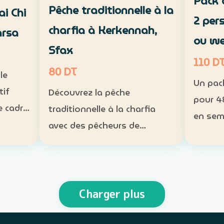
Pack 
Pêche traditionnelle à la
ai Chi
2 per
charfia à Kerkennah,
arsa
ou w
Sfax
110 D
80 DT
le
Un pac
tif
Découvrez la pêche
pour 4
e cadre
traditionnelle à la charfia
en sem
da à La
avec des pêcheurs de
end. Inclus : tente 2 places,
Kerkennah, puis partagez un
matela
 séance
déjeuner à base de poisson.
lampe 
ogramme
Expérience : sortie en mer et
obligat
is Ta…
découverte d’une technique
Charger plus
perso
de pêche ancestrale