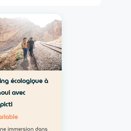
ng écologique à
oui avec
picti
ariable
une immersion dans