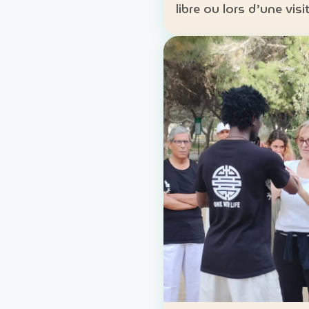
libre ou lors d’une visi
guidée. Lieu : Carthage, Tunis
Formules : location lib
parcours accompagné
Approche : mobilité d
découverte du patrim
lo…