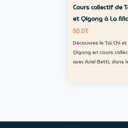
Cours collectif de T
et Qigong à La M
50 DT
Découvrez le Tai Chi et 
Qigong en cours collec
avec Ariel Betti, dans l
naturel du parc Essaâ
Marsa. Format : cours
collectif Rythme : une
chaque dimanche Pr
: 4 séances sur un mo