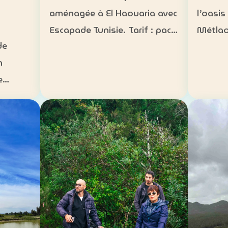
l’oasis
aménagée à El Haouaria avec
Métlao
Escapade Tunisie. Tarif : pack
de
bédouin
groupe à 3 500 DT Inclus :
n
paysag
bateau à disposition,
e
Héberg
transfert, activités nautiques
s
traditi
et déjeuner selon la formule
sur mes
convenue Août 2026 :
n 5 km
campin
complet…
arif :