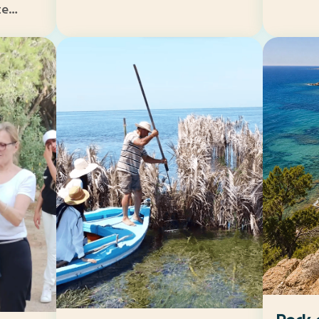
te
re ou
ouce et
oine