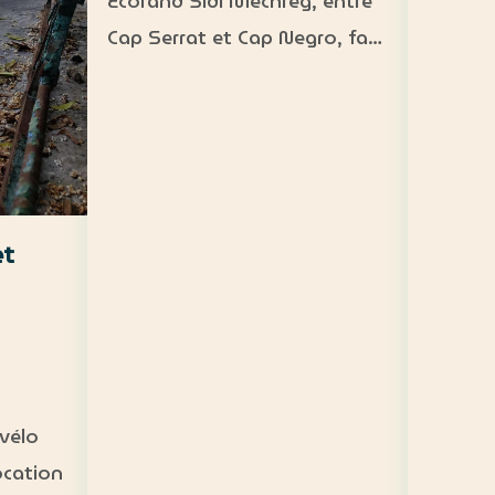
Ecorand Sidi Mechreg, entre
accessibl
Cap Serrat et Cap Negro, face
200 DT
à l’île de La Galite. Camping
Fréquen
demi-pension : 65 DT
person
Camping pension complète :
crique 
95 DT Cabane 3 personnes
paddle
avec petit-déjeuner : 120 DT…
et
vélo
ocation