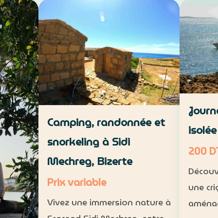
de Hamma
savoir-faire local. VTT : 1 h à 1
environ
h 30, niveau intermédiaire —
 de 5 à
intermé
30 DT par personne Déjeuner
15 DT
11 part
maison : 35 DT par pers…
Journ
Camping, randonnée et
isolé
snorkeling à Sidi
200 D
Mechreg, Bizerte
Découv
Prix variable
une cri
Vivez une immersion nature à
aménag