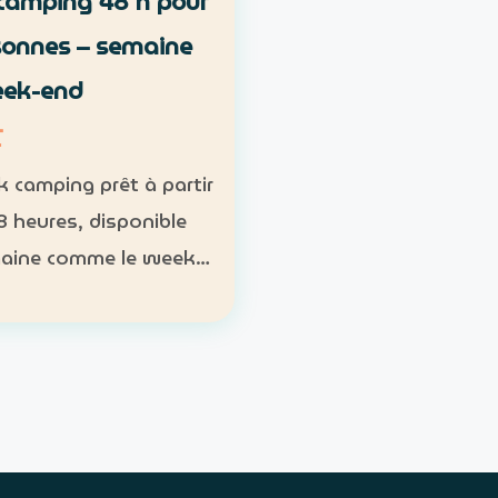
camping 48 h pour
sonnes – semaine
eek-end
T
k camping prêt à partir
8 heures, disponible
aine comme le week-
s, sac de couchage et
Participants : nombre
oire ; 1 pack pour 1 à 2
nnes Week-end…