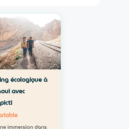
ng écologique à
oui avec
picti
ariable
une immersion dans