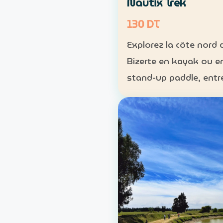
Nautix Trek
130 DT
Explorez la côte nord 
Bizerte en kayak ou e
stand-up paddle, entr
plage, reliefs et crique
préservées. Durée : environ 2
h 30 Distance : enviro
Niveau : intermédiaire T
130 DT par personne La
sortie …