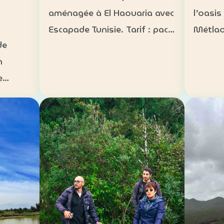
l’oasis
aménagée à El Haouaria avec
Métlao
Escapade Tunisie. Tarif : pack
de
bédouin
groupe à 3 500 DT Inclus :
n
paysag
bateau à disposition,
e
Héberg
transfert, activités nautiques
s
traditi
et déjeuner selon la formule
sur mes
convenue Août 2026 :
n 5 km
campin
complet…
arif :