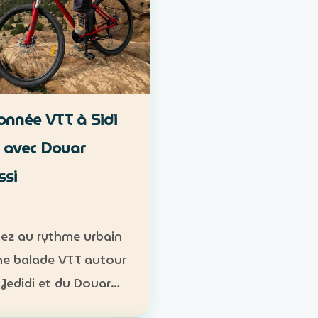
nnée VTT à Sidi
i avec Douar
ssi
ez au rythme urbain
ne balade VTT autour
 Jedidi et du Douar
i, au pied des reliefs