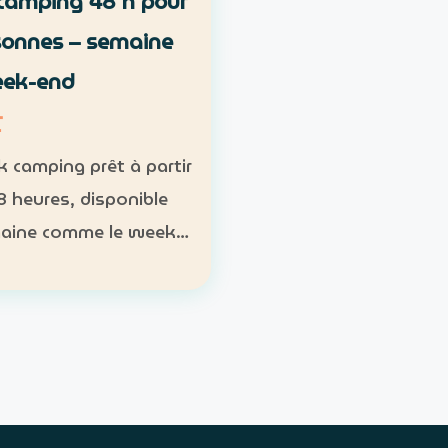
camping 48 h pour
sonnes – semaine
eek-end
T
k camping prêt à partir
8 heures, disponible
aine comme le week-
s, sac de couchage et
Participants : nombre
oire ; 1 pack pour 1 à 2
nnes Week-end…