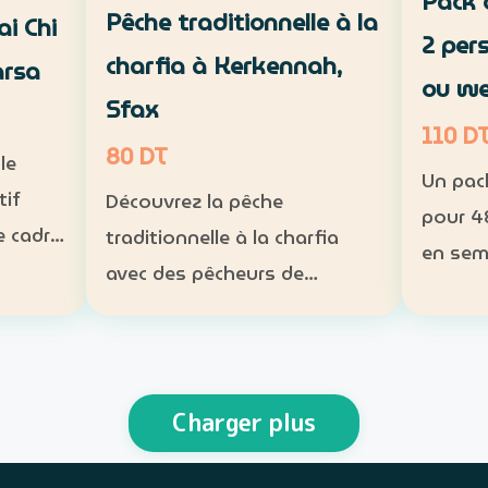
Pack 
Pêche traditionnelle à la
ai Chi
2 per
charfia à Kerkennah,
arsa
ou w
Sfax
110 D
80 DT
le
Un pac
tif
Découvrez la pêche
pour 4
e cadre
traditionnelle à la charfia
en sem
da à La
avec des pêcheurs de
end. Inclus : tente 2 places,
Kerkennah, puis partagez un
matela
 séance
déjeuner à base de poisson.
lampe 
ogramme
Expérience : sortie en mer et
obligat
is Ta…
découverte d’une technique
Charger plus
perso
de pêche ancestrale