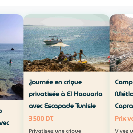
Campi
Journée en crique
Métla
privatisée à El Haouaria
Capra
avec Escapade Tunisie
p
Prix v
3 500 DT
vec
Vivez 
Privatisez une crique