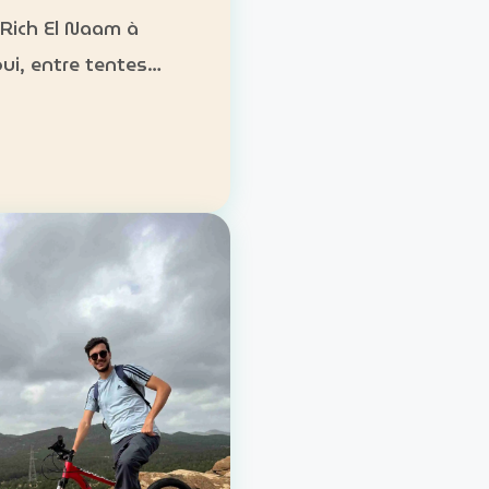
 Rich El Naam à
ui, entre tentes
es, cuisine locale et
es désertiques.
ement : tentes
onnelles ou formules
ure Activités :
g, randonnées, gas…