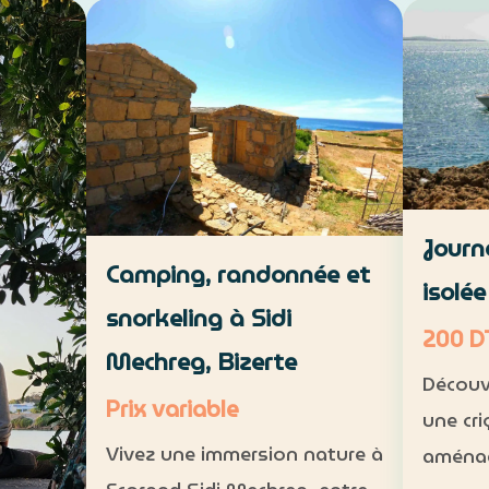
de Hamma
savoir-faire local. VTT : 1 h à 1
environ
h 30, niveau intermédiaire —
 de 5 à
intermé
30 DT par personne Déjeuner
15 DT
11 part
maison : 35 DT par pers…
Journ
Camping, randonnée et
isolé
snorkeling à Sidi
200 D
Mechreg, Bizerte
Découv
Prix variable
une cri
Vivez une immersion nature à
aménag