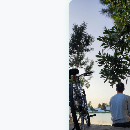
préservé. Durée : environ 1 h
à 1 h 30 Niveau :
intermédiaire Groupe :
16 participants Tarif : 
par perso…