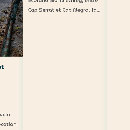
Ecorand Sidi Mechreg, entre
accessibl
Cap Serrat et Cap Negro, face
200 DT
à l’île de La Galite. Camping
Fréquen
demi-pension : 65 DT
person
Camping pension complète :
crique 
95 DT Cabane 3 personnes
paddle
avec petit-déjeuner : 120 DT…
et
vélo
ocation