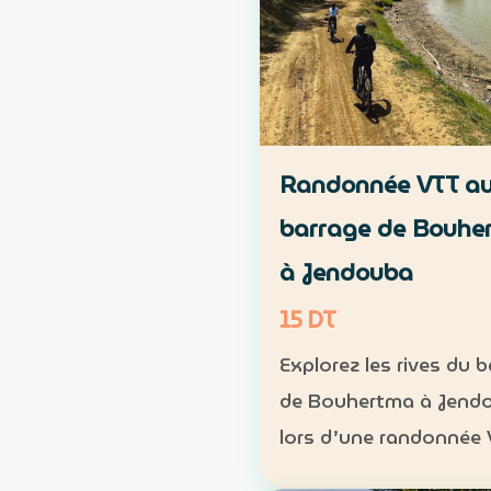
Randonnée VTT a
barrage de Bouhe
à Jendouba
15 DT
Explorez les rives du 
de Bouhertma à Jend
lors d’une randonnée
dans un cadre naturel