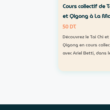
Cours collectif de T
et Qigong à La M
50 DT
Découvrez le Tai Chi et 
Qigong en cours collec
avec Ariel Betti, dans l
naturel du parc Essaâ
Marsa. Format : cours
collectif Rythme : une
chaque dimanche Pr
: 4 séances sur un mo