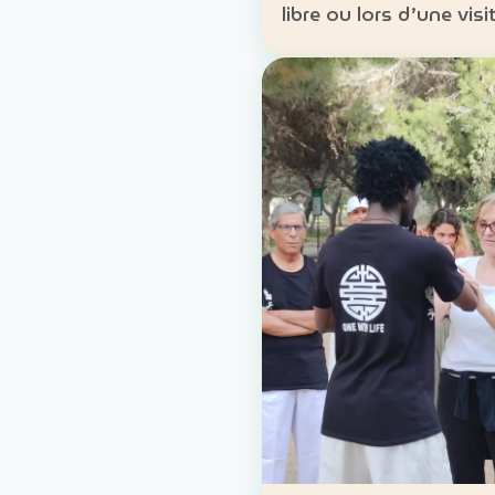
libre ou lors d’une visi
guidée. Lieu : Carthage, Tunis
Formules : location lib
parcours accompagné
Approche : mobilité d
découverte du patrim
lo…