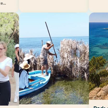
te
re ou
ouce et
oine