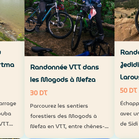
u
Rando
rtma
Jedid
Randonnée VTT dans
Larou
les Mogods à Nefza
50 DT
30 DT
barrage
Échapp
Parcourez les sentiers
ouba
avec u
forestiers des Mogods à
 VTT
de Sidi
Nefza en VTT, entre chênes-
Larouss
lièges, paysages préservés et