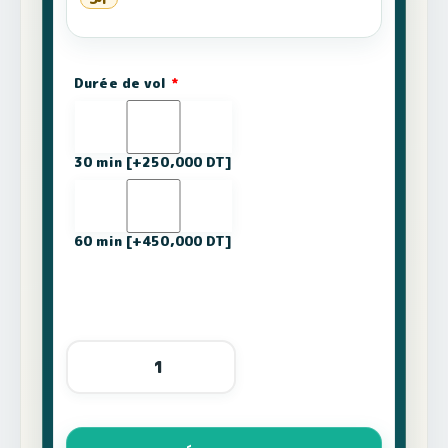
Durée de vol
*
30 min
[+250,000 DT]
60 min
[+450,000 DT]
quantité
de
Baptême
de
l’air
en