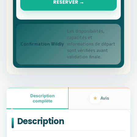
ULM
RÉSERVER
à
Monastir
avec
Fly’in
Tunisia
Les disponibilités,
capacités et
informations de départ
Confirmation Wildly
sont vérifiées avant
validation finale.
Description
Avis
complète
Description