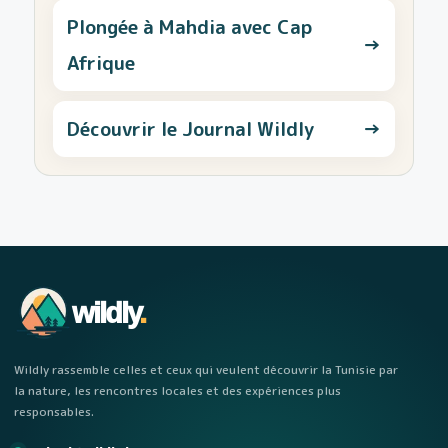
Plongée à Mahdia avec Cap
→
Afrique
Découvrir le Journal Wildly
→
wildly
.
Wildly rassemble celles et ceux qui veulent découvrir la Tunisie par
la nature, les rencontres locales et des expériences plus
responsables.