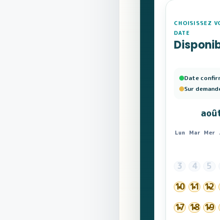
CHOISISSEZ V
DATE
Disponib
Date confir
Sur demand
aoû
Lun
Mar
Mer
3
4
5
10
11
12
17
18
19