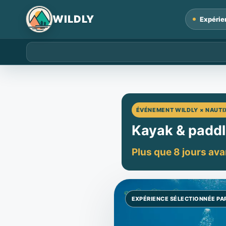
for:
Expérie
ÉVÉNEMENT WILDLY × NAUTI
Kayak & paddl
Plus que 8 jours av