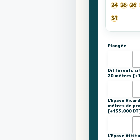
24
25
26
31
Plongée
Différents si
20 mètres
[+
L'Epave Ricard
mètres de pr
[+153,000 DT
L'Epave Attit