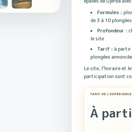
épaves de Djerba avec
Formules :
plon
de 3 à 10 plongées
Profondeur :
ch
le site
Tarif :
à partir
plongées annoncée
Le site, l’horaire et 
participation sont co
À parti