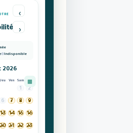
‹
OTRE
ilités
›
mée
e
Indisponible
t 2026
▦
Jeu
Ven
Sam
Dim
1
2
6
7
8
9
13
14
15
16
20
21
22
23