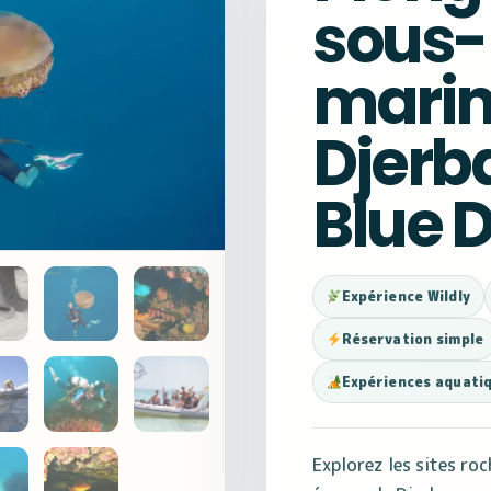
sous-
marin
Djerb
Blue 
Expérience Wildly
Réservation simple
Expériences aquati
Explorez les sites roc