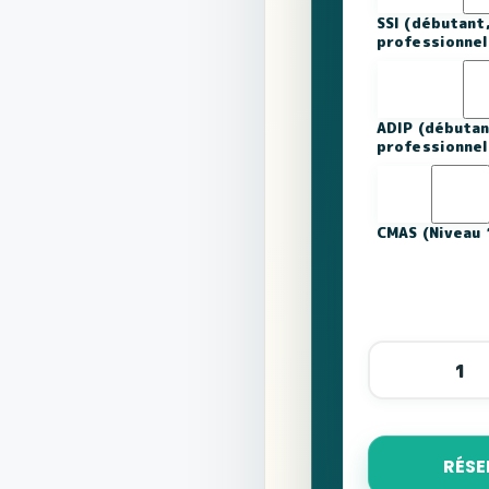
SSI (débutant
professionnel
ADIP (débutan
professionne
CMAS (Niveau 
quantité
de
Plongée
sous-
marine
à
Djerba
RÉSE
avec