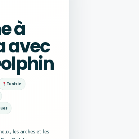
e à
a avec
Dolphin
Tunisie
ques
heux, les arches et les