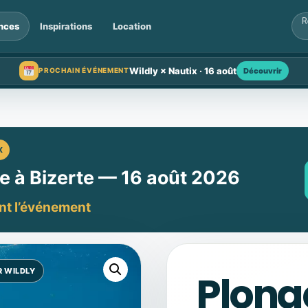
nces
Inspirations
Location
Wildly × Nautix · 16 août
Découvrir
PROCHAIN ÉVÉNEMENT
X
e à Bizerte — 16 août 2026
ant l’événement
Plong