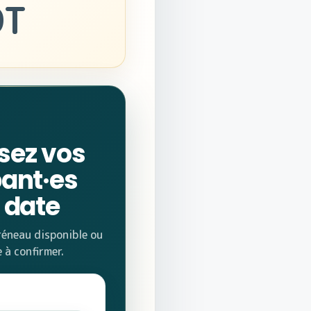
DT
sez vos
pant·es
e date
réneau disponible ou
 à confirmer.