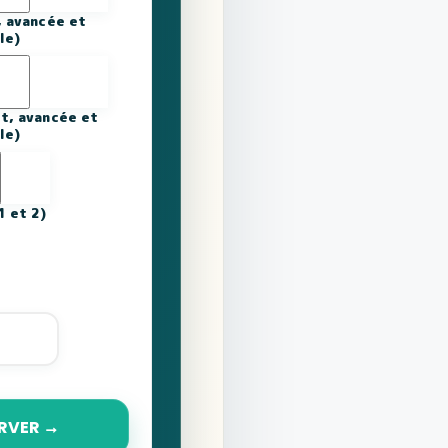
, avancée et
le)
t, avancée et
lle)
1 et 2)
RVER