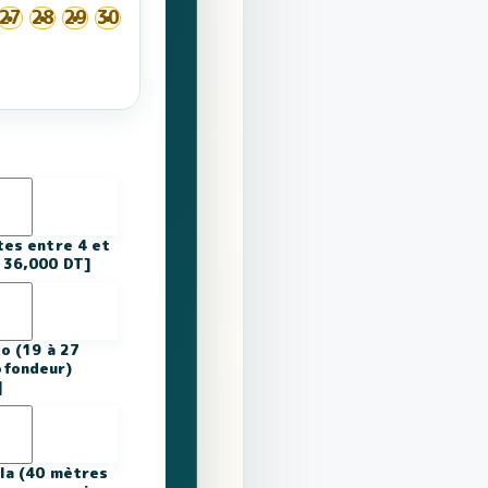
27
28
29
30
tes entre 4 et
136,000 DT]
o (19 à 27
ofondeur)
]
ala (40 mètres