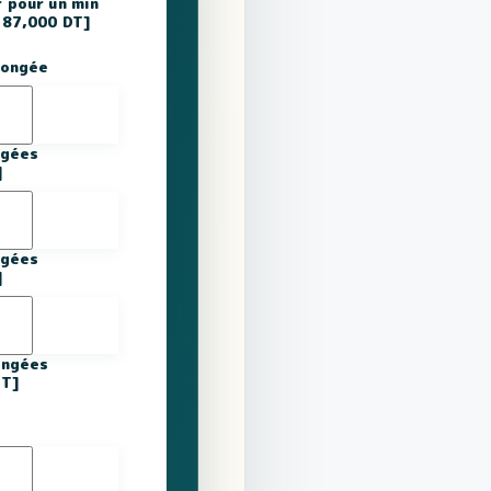
 pour un min
187,000 DT]
longée
ngées
]
ngées
]
longées
DT]