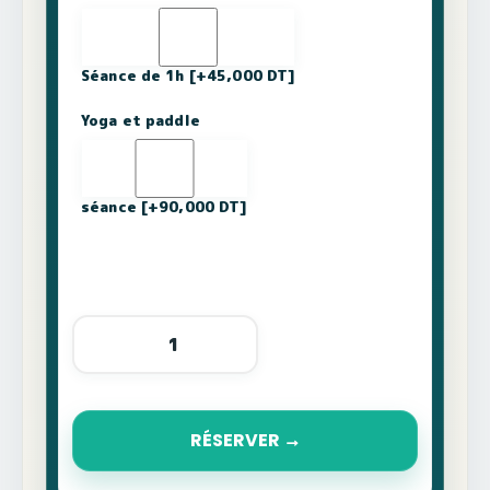
Séance de 1h
[+45,000 DT]
Yoga et paddle
séance
[+90,000 DT]
quantité
de
Kitesurf
et
paddle
à
Djerba
RÉSERVER
avec
Kite