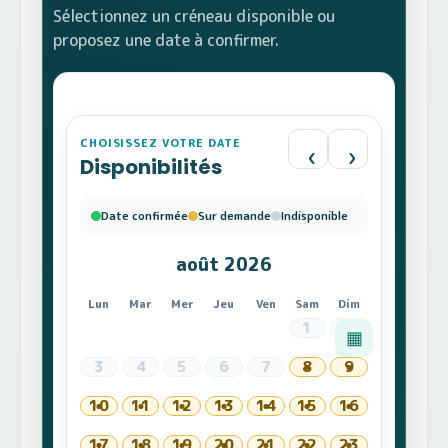
Sélectionnez un créneau disponible ou
proposez une date à confirmer.
CHOISISSEZ VOTRE DATE
‹
›
Disponibilités
Date confirmée
Sur demande
Indisponible
août 2026
Lun
Mar
Mer
Jeu
Ven
Sam
Dim
1
2
▦
3
4
5
6
7
8
9
10
11
12
13
14
15
16
17
18
19
20
21
22
23