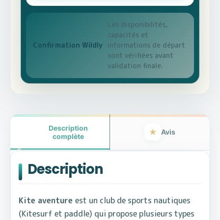
Aventure
Les disponibilités,
capacités et
informations de départ
Confirmation Wildly
sont vérifiées avant
validation finale.
Description
Avis
complète
Description
Kite aventure
est un club de sports nautiques
(Kitesurf et paddle) qui propose plusieurs types