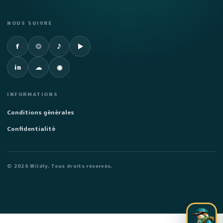
NOUS SUIVRE
Facebook
Instagram
TikTok
YouTube
f
◎
♪
▶
LinkedIn
SoundCloud
Spotify
in
☁
◉
INFORMATIONS
Conditions générales
Confidentialité
©
2026
Wildly. Tous droits réservés.