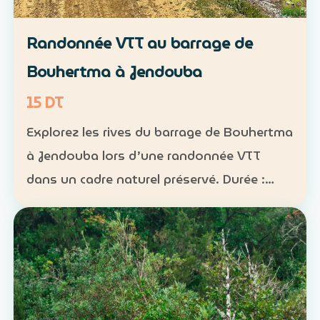
Randonnée VTT au barrage de
Bouhertma à Jendouba
15 DT
Explorez les rives du barrage de Bouhertma
à Jendouba lors d’une randonnée VTT
dans un cadre naturel préservé. Durée :
environ 1 h à 1 h 30 Niveau : intermédiaire
Groupe : de 5 à 16 participants Tarif : 15 DT
par perso…