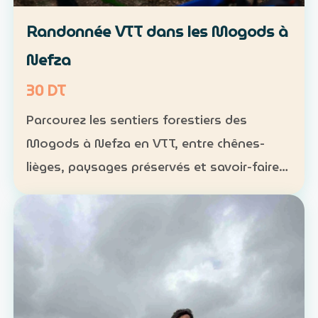
Randonnée VTT dans les Mogods à
Nefza
30 DT
Parcourez les sentiers forestiers des
Mogods à Nefza en VTT, entre chênes-
lièges, paysages préservés et savoir-faire
local. VTT : 1 h à 1 h 30, niveau
intermédiaire — 30 DT par personne
Déjeuner maison : 35 DT par pers…