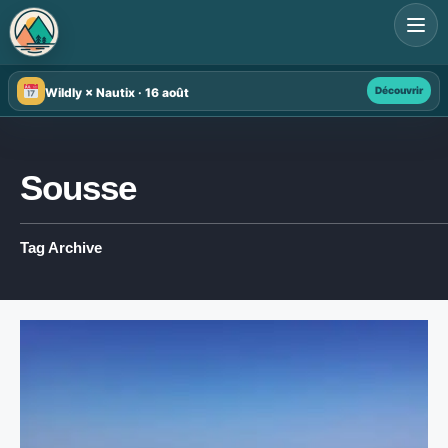
Search
for:
Découvrir
Wildly × Nautix · 16 août
Sousse
Tag Archive