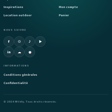
Inspirations
Mon compte
Location outdoor
Panier
NOUS SUIVRE
Facebook
Instagram
TikTok
YouTube
f
◎
♪
▶
LinkedIn
SoundCloud
Spotify
in
☁
◉
INFORMATIONS
Conditions générales
Confidentialité
©
2026
Wildly. Tous droits réservés.