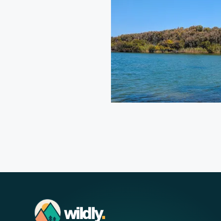
wildly
.