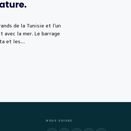
ature.
rands de la Tunisie et l'un
ct avec la mer. Le barrage
ta et les
...
NOUS SUIVRE