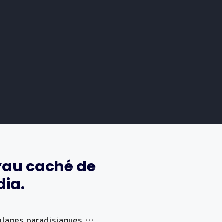
yau caché de
dia.
 plages paradisiaques …