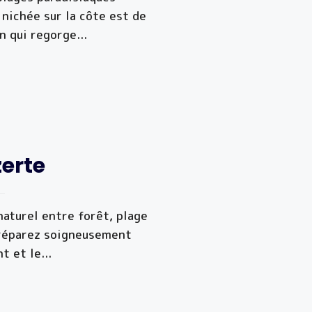
 nichée sur la côte est de
on qui regorge
...
erte
naturel entre forêt, plage
Préparez soigneusement
nt et le
...