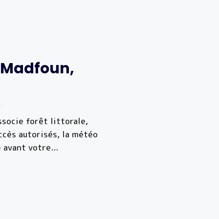
l Madfoun,
socie forêt littorale,
accès autorisés, la météo
e avant votre
...