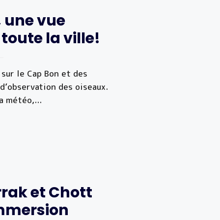
, une vue
oute la ville!
 sur le Cap Bon et des
d’observation des oiseaux.
la météo,
...
rrak et Chott
mmersion