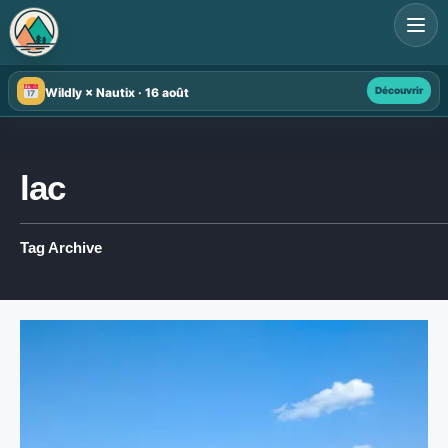
Search
for:
Découvrir
Wildly × Nautix · 16 août
lac
Tag Archive