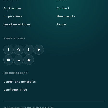
Expériences
Contact
Inspirations
Mon compte
Location outdoor
Panier
NOUS SUIVRE
Facebook
Instagram
TikTok
YouTube
f
◎
♪
▶
LinkedIn
SoundCloud
Spotify
in
☁
◉
INFORMATIONS
Conditions générales
Confidentialité
©
2026
Wildly. Tous droits réservés.