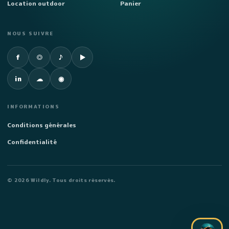
Location outdoor
Panier
NOUS SUIVRE
Facebook
Instagram
TikTok
YouTube
f
◎
♪
▶
LinkedIn
SoundCloud
Spotify
in
☁
◉
INFORMATIONS
Conditions générales
Confidentialité
©
2026
Wildly. Tous droits réservés.