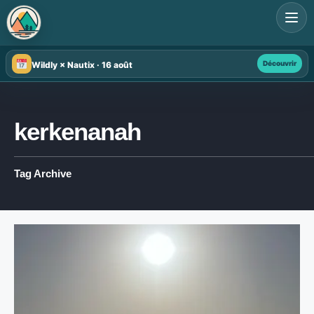
Search
for:
Découvrir
Wildly × Nautix · 16 août
kerkenanah
Tag Archive