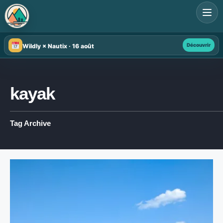
Search
for:
Découvrir
Wildly × Nautix · 16 août
kayak
Tag Archive