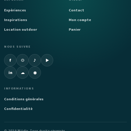
Expériences
Contact
Inspirations
Mon compte
Location outdoor
Panier
NOUS SUIVRE
Facebook
Instagram
TikTok
YouTube
f
◎
♪
▶
LinkedIn
SoundCloud
Spotify
in
☁
◉
INFORMATIONS
Conditions générales
Confidentialité
©
2026
Wildly. Tous droits réservés.