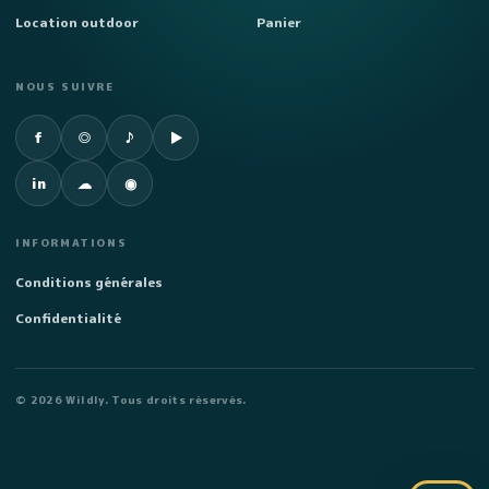
Location outdoor
Panier
NOUS SUIVRE
Facebook
Instagram
TikTok
YouTube
f
◎
♪
▶
LinkedIn
SoundCloud
Spotify
in
☁
◉
INFORMATIONS
Conditions générales
Confidentialité
©
2026
Wildly. Tous droits réservés.