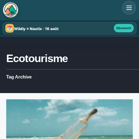
Search
for:
Découvrir
Wildly × Nautix · 16 août
Ecotourisme
Tag Archive