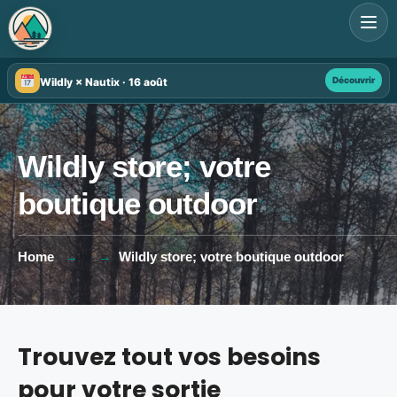
Search
for:
Découvrir
Wildly × Nautix · 16 août
Wildly store; votre
boutique outdoor
Home
Wildly store; votre boutique outdoor
Trouvez tout vos besoins
pour votre sortie