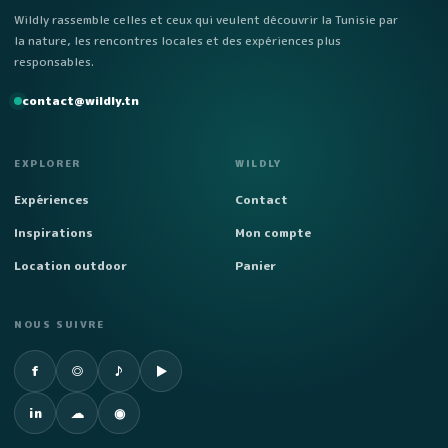
Wildly rassemble celles et ceux qui veulent découvrir la Tunisie par
la nature, les rencontres locales et des expériences plus
responsables.
contact@wildly.tn
EXPLORER
WILDLY
Expériences
Contact
Inspirations
Mon compte
Location outdoor
Panier
NOUS SUIVRE
Facebook
Instagram
TikTok
YouTube
f
◎
♪
▶
LinkedIn
SoundCloud
Spotify
in
☁
◉