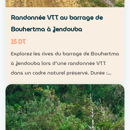
Randonnée VTT au barrage de
Bouhertma à Jendouba
15 DT
Explorez les rives du barrage de Bouhertma
à Jendouba lors d’une randonnée VTT
dans un cadre naturel préservé. Durée :
environ 1 h à 1 h 30 Niveau : intermédiaire
Groupe : de 5 à 16 participants Tarif : 15 DT
par perso…