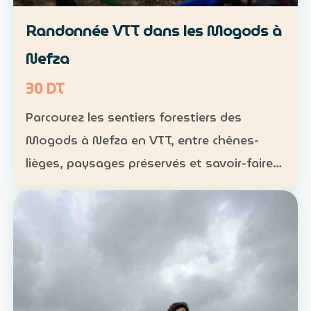
Randonnée VTT dans les Mogods à
Nefza
30 DT
Parcourez les sentiers forestiers des
Mogods à Nefza en VTT, entre chênes-
lièges, paysages préservés et savoir-faire
local. VTT : 1 h à 1 h 30, niveau
intermédiaire — 30 DT par personne
Déjeuner maison : 35 DT par pers…