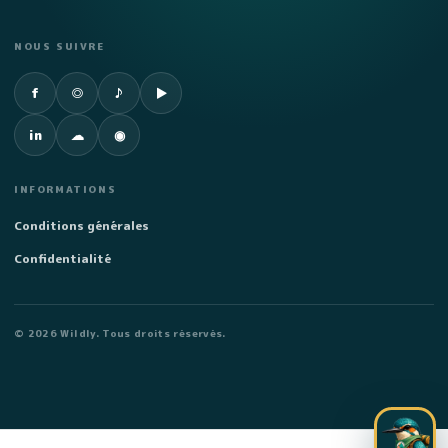
NOUS SUIVRE
Facebook
Instagram
TikTok
YouTube
f
◎
♪
▶
LinkedIn
SoundCloud
Spotify
in
☁
◉
INFORMATIONS
Conditions générales
Confidentialité
©
2026
Wildly. Tous droits réservés.