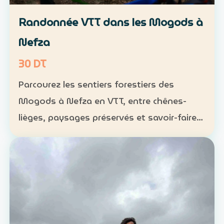
Randonnée VTT dans les Mogods à
Nefza
30 DT
Parcourez les sentiers forestiers des
Mogods à Nefza en VTT, entre chênes-
lièges, paysages préservés et savoir-faire
local. VTT : 1 h à 1 h 30, niveau
intermédiaire — 30 DT par personne
Déjeuner maison : 35 DT par pers…