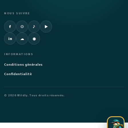
NOUS SUIVRE
Facebook
Instagram
TikTok
YouTube
f
◎
♪
▶
LinkedIn
SoundCloud
Spotify
in
☁
◉
INFORMATIONS
Conditions générales
Confidentialité
©
2026
Wildly. Tous droits réservés.