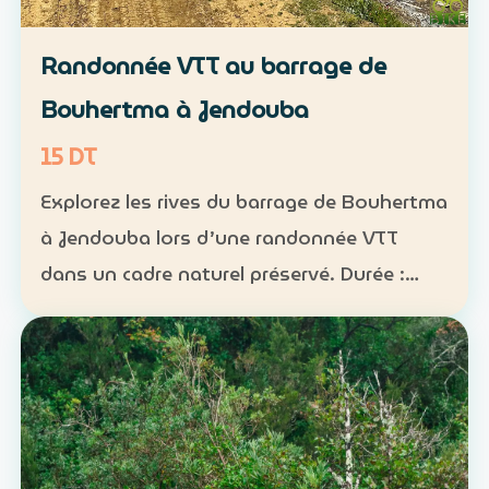
Randonnée VTT au barrage de
Bouhertma à Jendouba
15 DT
Explorez les rives du barrage de Bouhertma
à Jendouba lors d’une randonnée VTT
dans un cadre naturel préservé. Durée :
environ 1 h à 1 h 30 Niveau : intermédiaire
Groupe : de 5 à 16 participants Tarif : 15 DT
par perso…