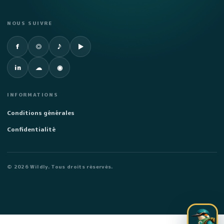
NOUS SUIVRE
Facebook
Instagram
TikTok
YouTube
f
◎
♪
▶
LinkedIn
SoundCloud
Spotify
in
☁
◉
INFORMATIONS
Conditions générales
Confidentialité
©
2026
Wildly. Tous droits réservés.