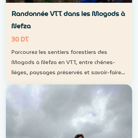
Randonnée VTT dans les Mogods à
Nefza
30 DT
Parcourez les sentiers forestiers des
Mogods à Nefza en VTT, entre chênes-
lièges, paysages préservés et savoir-faire
local. VTT : 1 h à 1 h 30, niveau
intermédiaire — 30 DT par personne
Déjeuner maison : 35 DT par pers…