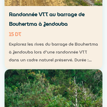
Randonnée VTT au barrage de
Bouhertma à Jendouba
15 DT
Explorez les rives du barrage de Bouhertma
à Jendouba lors d’une randonnée VTT
dans un cadre naturel préservé. Durée :
environ 1 h à 1 h 30 Niveau : intermédiaire
Groupe : de 5 à 16 participants Tarif : 15 DT
par perso…