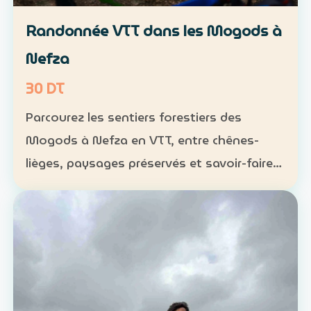
Randonnée VTT dans les Mogods à
Nefza
30 DT
Parcourez les sentiers forestiers des
Mogods à Nefza en VTT, entre chênes-
lièges, paysages préservés et savoir-faire
local. VTT : 1 h à 1 h 30, niveau
intermédiaire — 30 DT par personne
Déjeuner maison : 35 DT par pers…