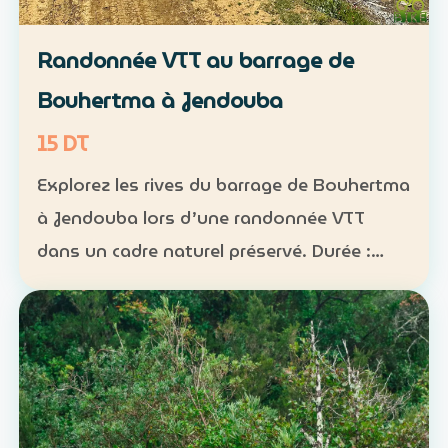
Randonnée VTT au barrage de
Bouhertma à Jendouba
15 DT
Explorez les rives du barrage de Bouhertma
à Jendouba lors d’une randonnée VTT
dans un cadre naturel préservé. Durée :
environ 1 h à 1 h 30 Niveau : intermédiaire
Groupe : de 5 à 16 participants Tarif : 15 DT
par perso…