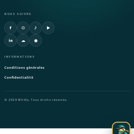
NOUS SUIVRE
Facebook
Instagram
TikTok
YouTube
f
◎
♪
▶
LinkedIn
SoundCloud
Spotify
in
☁
◉
INFORMATIONS
Conditions générales
Confidentialité
©
2026
Wildly. Tous droits réservés.