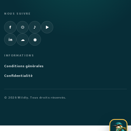
NOUS SUIVRE
Facebook
Instagram
TikTok
YouTube
f
◎
♪
▶
LinkedIn
SoundCloud
Spotify
in
☁
◉
INFORMATIONS
Conditions générales
Confidentialité
©
2026
Wildly. Tous droits réservés.