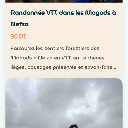
Randonnée VTT dans les Mogods à
Nefza
30 DT
Parcourez les sentiers forestiers des
Mogods à Nefza en VTT, entre chênes-
lièges, paysages préservés et savoir-faire
local. VTT : 1 h à 1 h 30, niveau
intermédiaire — 30 DT par personne
Déjeuner maison : 35 DT par pers…