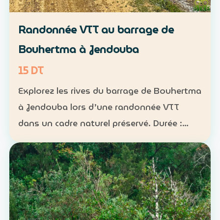
Randonnée VTT au barrage de
Bouhertma à Jendouba
15 DT
Explorez les rives du barrage de Bouhertma
à Jendouba lors d’une randonnée VTT
dans un cadre naturel préservé. Durée :
environ 1 h à 1 h 30 Niveau : intermédiaire
Groupe : de 5 à 16 participants Tarif : 15 DT
par perso…