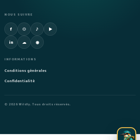
NOUS SUIVRE
Facebook
Instagram
TikTok
YouTube
f
◎
♪
▶
LinkedIn
SoundCloud
Spotify
in
☁
◉
INFORMATIONS
Conditions générales
Confidentialité
©
2026
Wildly. Tous droits réservés.