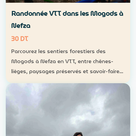
Randonnée VTT dans les Mogods à
Nefza
30 DT
Parcourez les sentiers forestiers des
Mogods à Nefza en VTT, entre chênes-
lièges, paysages préservés et savoir-faire
local. VTT : 1 h à 1 h 30, niveau
intermédiaire — 30 DT par personne
Déjeuner maison : 35 DT par pers…