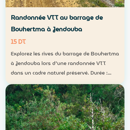
Randonnée VTT au barrage de
Bouhertma à Jendouba
15 DT
Explorez les rives du barrage de Bouhertma
à Jendouba lors d’une randonnée VTT
dans un cadre naturel préservé. Durée :
environ 1 h à 1 h 30 Niveau : intermédiaire
Groupe : de 5 à 16 participants Tarif : 15 DT
par perso…