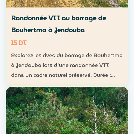
Randonnée VTT au barrage de
Bouhertma à Jendouba
15 DT
Explorez les rives du barrage de Bouhertma
à Jendouba lors d’une randonnée VTT
dans un cadre naturel préservé. Durée :
environ 1 h à 1 h 30 Niveau : intermédiaire
Groupe : de 5 à 16 participants Tarif : 15 DT
par perso…