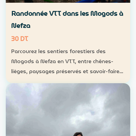
Randonnée VTT dans les Mogods à
Nefza
30 DT
Parcourez les sentiers forestiers des
Mogods à Nefza en VTT, entre chênes-
lièges, paysages préservés et savoir-faire
local. VTT : 1 h à 1 h 30, niveau
intermédiaire — 30 DT par personne
Déjeuner maison : 35 DT par pers…