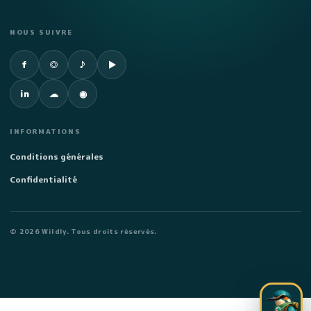
NOUS SUIVRE
Facebook
Instagram
TikTok
YouTube
f
◎
♪
▶
LinkedIn
SoundCloud
Spotify
in
☁
◉
INFORMATIONS
Conditions générales
Confidentialité
©
2026
Wildly. Tous droits réservés.