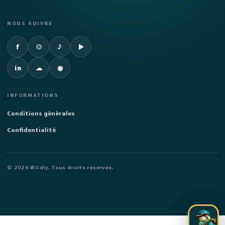
NOUS SUIVRE
Facebook
Instagram
TikTok
YouTube
f
◎
♪
▶
LinkedIn
SoundCloud
Spotify
in
☁
◉
INFORMATIONS
Conditions générales
Confidentialité
©
2026
Wildly. Tous droits réservés.