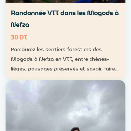
Randonnée VTT dans les Mogods à
Nefza
30 DT
Parcourez les sentiers forestiers des
Mogods à Nefza en VTT, entre chênes-
lièges, paysages préservés et savoir-faire
local. VTT : 1 h à 1 h 30, niveau
intermédiaire — 30 DT par personne
Déjeuner maison : 35 DT par pers…