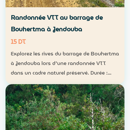
Randonnée VTT au barrage de
Bouhertma à Jendouba
15 DT
Explorez les rives du barrage de Bouhertma
à Jendouba lors d’une randonnée VTT
dans un cadre naturel préservé. Durée :
environ 1 h à 1 h 30 Niveau : intermédiaire
Groupe : de 5 à 16 participants Tarif : 15 DT
par perso…