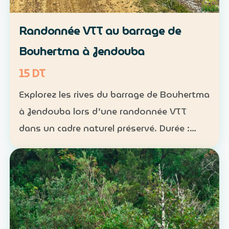
Randonnée VTT au barrage de
Bouhertma à Jendouba
15 DT
Explorez les rives du barrage de Bouhertma
à Jendouba lors d’une randonnée VTT
dans un cadre naturel préservé. Durée :
environ 1 h à 1 h 30 Niveau : intermédiaire
Groupe : de 5 à 16 participants Tarif : 15 DT
par perso…