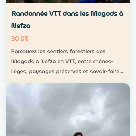
Randonnée VTT dans les Mogods à
Nefza
30 DT
Parcourez les sentiers forestiers des
Mogods à Nefza en VTT, entre chênes-
lièges, paysages préservés et savoir-faire
local. VTT : 1 h à 1 h 30, niveau
intermédiaire — 30 DT par personne
Déjeuner maison : 35 DT par pers…