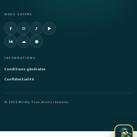
NOUS SUIVRE
Facebook
Instagram
TikTok
YouTube
f
◎
♪
▶
LinkedIn
SoundCloud
Spotify
in
☁
◉
INFORMATIONS
Conditions générales
Confidentialité
©
2026
Wildly. Tous droits réservés.