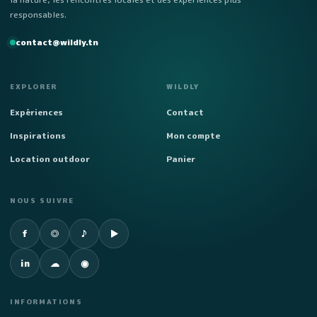
responsables.
contact@wildly.tn
EXPLORER
WILDLY
Expériences
Contact
Inspirations
Mon compte
Location outdoor
Panier
NOUS SUIVRE
Facebook
Instagram
TikTok
YouTube
f
◎
♪
▶
LinkedIn
SoundCloud
Spotify
in
☁
◉
INFORMATIONS