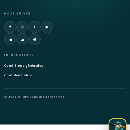
NOUS SUIVRE
Facebook
Instagram
TikTok
YouTube
f
◎
♪
▶
LinkedIn
SoundCloud
Spotify
in
☁
◉
INFORMATIONS
Conditions générales
Confidentialité
©
2026
Wildly. Tous droits réservés.