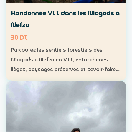
Randonnée VTT dans les Mogods à
Nefza
30 DT
Parcourez les sentiers forestiers des
Mogods à Nefza en VTT, entre chênes-
lièges, paysages préservés et savoir-faire
local. VTT : 1 h à 1 h 30, niveau
intermédiaire — 30 DT par personne
Déjeuner maison : 35 DT par pers…