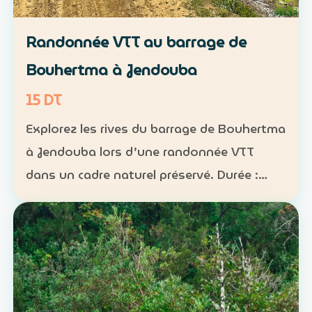
Randonnée VTT au barrage de
Bouhertma à Jendouba
15 DT
Explorez les rives du barrage de Bouhertma
à Jendouba lors d’une randonnée VTT
dans un cadre naturel préservé. Durée :
environ 1 h à 1 h 30 Niveau : intermédiaire
Groupe : de 5 à 16 participants Tarif : 15 DT
par perso…