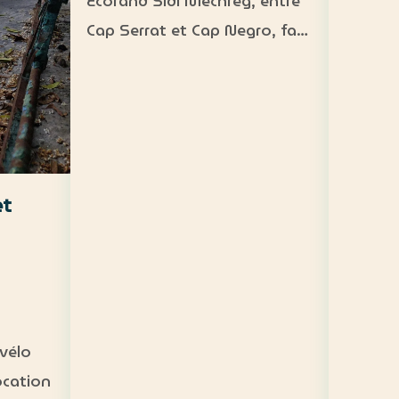
Ecorand Sidi Mechreg, entre
accessibl
Cap Serrat et Cap Negro, face
200 DT
à l’île de La Galite. Camping
Fréquen
demi-pension : 65 DT
person
Camping pension complète :
crique 
95 DT Cabane 3 personnes
paddle
avec petit-déjeuner : 120 DT…
et
vélo
ocation