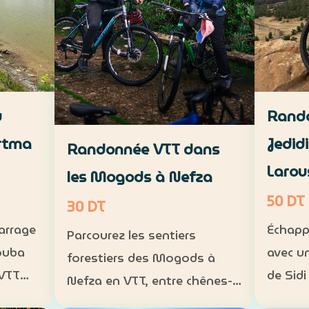
u
Rando
rtma
Jedid
Randonnée VTT dans
Larou
les Mogods à Nefza
50 DT
30 DT
barrage
Échapp
Parcourez les sentiers
ouba
avec u
forestiers des Mogods à
 VTT
de Sidi
Nefza en VTT, entre chênes-
Larouss
lièges, paysages préservés et