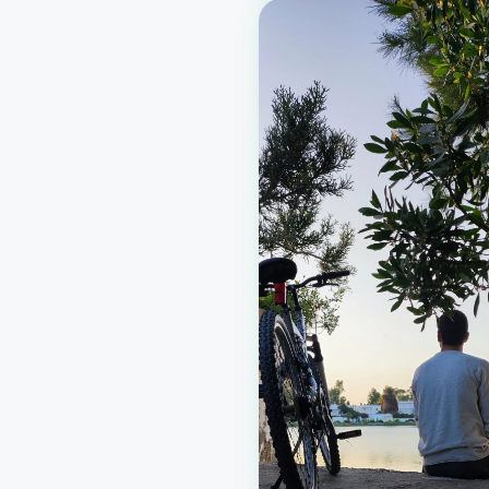
préservé. Durée : environ 1 h
à 1 h 30 Niveau :
intermédiaire Groupe :
16 participants Tarif : 
par perso…