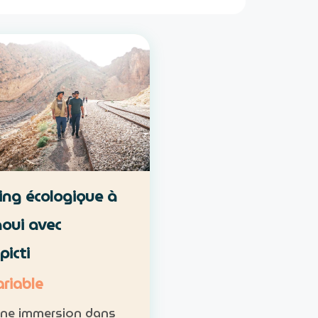
ng écologique à
oui avec
picti
ariable
une immersion dans