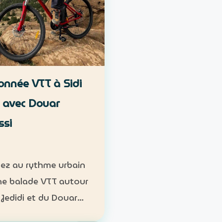
nnée VTT à Sidi
i avec Douar
ssi
ez au rythme urbain
ne balade VTT autour
 Jedidi et du Douar
i, au pied des reliefs