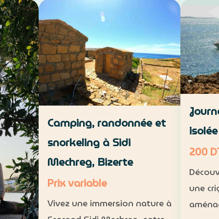
de Hamma
savoir-faire local. VTT : 1 h à 1
environ
h 30, niveau intermédiaire —
 de 5 à
intermé
30 DT par personne Déjeuner
15 DT
11 part
maison : 35 DT par pers…
Journ
Camping, randonnée et
isolé
snorkeling à Sidi
200 D
Mechreg, Bizerte
Découv
Prix variable
une cri
Vivez une immersion nature à
aménag