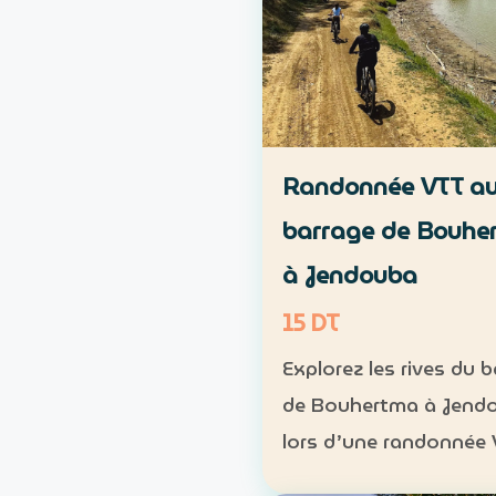
Randonnée VTT a
barrage de Bouhe
à Jendouba
15 DT
Explorez les rives du 
de Bouhertma à Jend
lors d’une randonnée
dans un cadre naturel