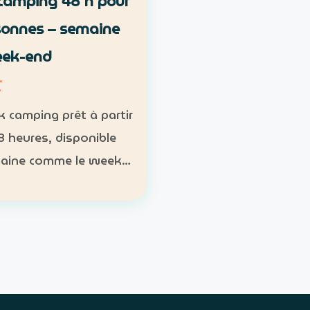
camping 48 h pour
sonnes – semaine
eek-end
T
k camping prêt à partir
8 heures, disponible
aine comme le week-
s, sac de couchage et
Participants : nombre
oire ; 1 pack pour 1 à 2
nnes Week-end…