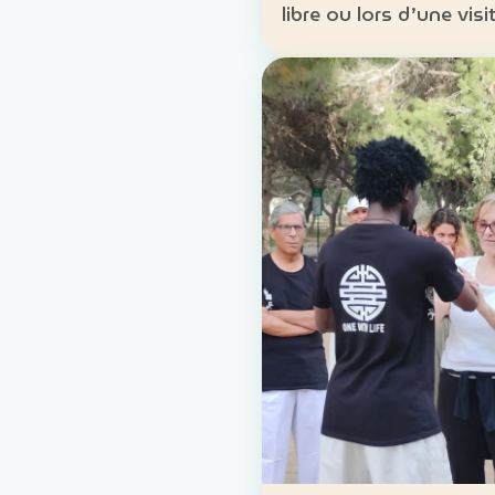
libre ou lors d’une visi
guidée. Lieu : Carthage, Tunis
Formules : location lib
parcours accompagné
Approche : mobilité d
découverte du patrim
lo…