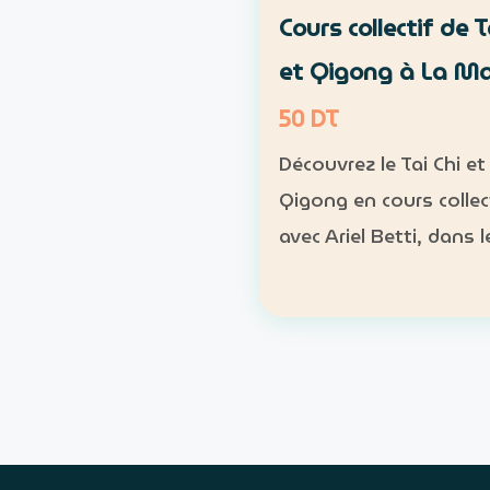
Cours collectif de T
et Qigong à La M
50 DT
Découvrez le Tai Chi et 
Qigong en cours collec
avec Ariel Betti, dans l
naturel du parc Essaâ
Marsa. Format : cours
collectif Rythme : une
chaque dimanche Pr
: 4 séances sur un mo