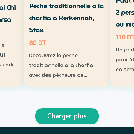
Pack 
Pêche traditionnelle à la
ai Chi
2 per
charfia à Kerkennah,
arsa
ou w
Sfax
110 D
80 DT
le
Un pac
tif
Découvrez la pêche
pour 4
e cadre
traditionnelle à la charfia
en sem
da à La
avec des pêcheurs de
end. Inclus : tente 2 places,
Kerkennah, puis partagez un
matela
 séance
déjeuner à base de poisson.
lampe 
ogramme
Expérience : sortie en mer et
obligat
is Ta…
découverte d’une technique
Charger plus
perso
de pêche ancestrale