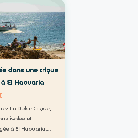
met. Durée :
 1 h à 1 h 30 Niveau :
diaire Groupe : de 8 à
icipants Tarif : 50 …
ée dans une crique
e à El Haouaria
T
rez La Dolce Crique,
que isolée et
ée à El Haouaria,