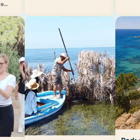
te
re ou
ouce et
oine