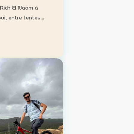
 Rich El Naam à
ui, entre tentes
es, cuisine locale et
es désertiques.
ement : tentes
onnelles ou formules
ure Activités :
g, randonnées, gas…