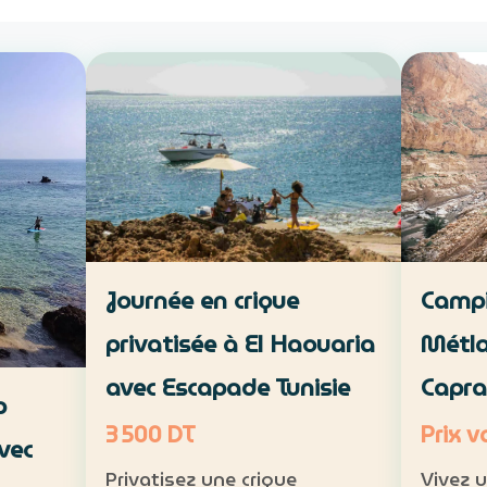
Campi
Journée en crique
Métla
privatisée à El Haouaria
Capra
avec Escapade Tunisie
p
Prix v
3 500 DT
vec
Vivez 
Privatisez une crique