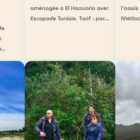
l’oasis
aménagée à El Haouaria avec
Métlao
Escapade Tunisie. Tarif : pack
de
bédouin
groupe à 3 500 DT Inclus :
n
paysag
bateau à disposition,
e
Héberg
transfert, activités nautiques
s
traditi
et déjeuner selon la formule
sur mes
convenue Août 2026 :
n 5 km
campin
complet…
arif :