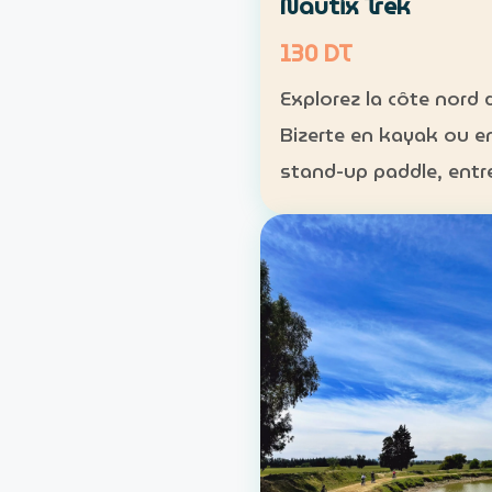
Nautix Trek
130 DT
Explorez la côte nord 
Bizerte en kayak ou e
stand-up paddle, entr
plage, reliefs et crique
préservées. Durée : environ 2
h 30 Distance : enviro
Niveau : intermédiaire T
130 DT par personne La
sortie …