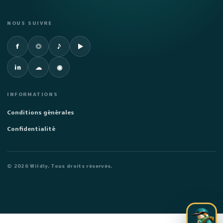
NOUS SUIVRE
Facebook
Instagram
TikTok
YouTube
f
◎
♪
▶
LinkedIn
SoundCloud
Spotify
in
☁
◉
INFORMATIONS
Conditions générales
Confidentialité
©
2026
Wildly. Tous droits réservés.