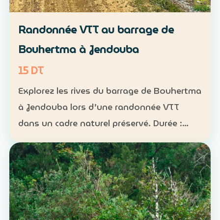
Randonnée VTT au barrage de
Bouhertma à Jendouba
15 DT
Explorez les rives du barrage de Bouhertma
à Jendouba lors d’une randonnée VTT
dans un cadre naturel préservé. Durée :
environ 1 h à 1 h 30 Niveau : intermédiaire
Groupe : de 5 à 16 participants Tarif : 15 DT
par perso…