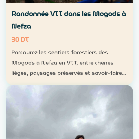
Randonnée VTT dans les Mogods à
Nefza
30 DT
Parcourez les sentiers forestiers des
Mogods à Nefza en VTT, entre chênes-
lièges, paysages préservés et savoir-faire
local. VTT : 1 h à 1 h 30, niveau
intermédiaire — 30 DT par personne
Déjeuner maison : 35 DT par pers…